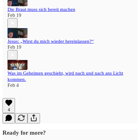
Die Braut muss sich bereit machen
Feb 19
Jesus: „Wirst du mich wieder hereinlassen?“
Feb 19
Was im Geheimen geschieht, wird nach und nach ans Licht
kommen.
Feb 4
4
Ready for more?